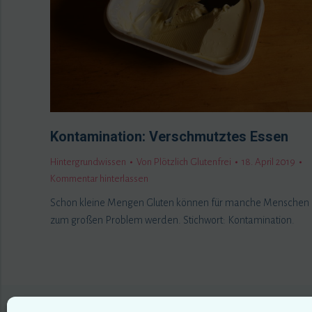
Kontamination: Verschmutztes Essen
Hintergrundwissen
Von
Plötzlich Glutenfrei
18. April 2019
Kommentar hinterlassen
Schon kleine Mengen Gluten können für manche Menschen
zum großen Problem werden. Stichwort: Kontamination.